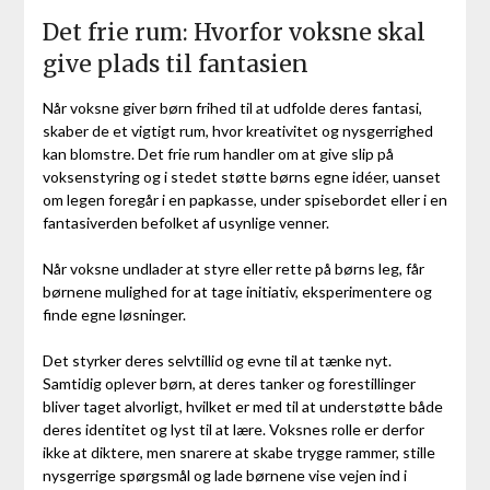
Det frie rum: Hvorfor voksne skal
give plads til fantasien
Når voksne giver børn frihed til at udfolde deres fantasi,
skaber de et vigtigt rum, hvor kreativitet og nysgerrighed
kan blomstre. Det frie rum handler om at give slip på
voksenstyring og i stedet støtte børns egne idéer, uanset
om legen foregår i en papkasse, under spisebordet eller i en
fantasiverden befolket af usynlige venner.
Når voksne undlader at styre eller rette på børns leg, får
børnene mulighed for at tage initiativ, eksperimentere og
finde egne løsninger.
Det styrker deres selvtillid og evne til at tænke nyt.
Samtidig oplever børn, at deres tanker og forestillinger
bliver taget alvorligt, hvilket er med til at understøtte både
deres identitet og lyst til at lære. Voksnes rolle er derfor
ikke at diktere, men snarere at skabe trygge rammer, stille
nysgerrige spørgsmål og lade børnene vise vejen ind i