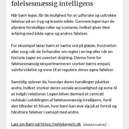
følelsesmæssig intelligens
Når børn leger, får de mulighed for at udforske og udtrykke
følelser på en tryg og kreativ måde. Gennem legen kan de
afprøve forskellige roller og scenarier, hvilket giver dem
erfaring med både egne og andres følelser.
For eksempel lærer børn at sætte ord på glæde, frustration
eller sorg, når de forhandler om regler i en leg eller når en
historie tager en uventet drejning. Denne form for
følelsesmæssig eksperimenteren styrker børns empati,
selvforståelse og evne til at regulere deres egne følelser.
Samtidig oplever de, hvordan deres handlinger påvirker
andre, hvilket styrker deres sociale ansvarlighed og evne til
at indgå i relationer. Legen bliver dermed et centralt
redskab i udviklingen af følelsesmæssig intelligens, fordi
den tilbyder et frirum, hvor børn kan øve sig på at forstå og
håndtere følelser i samspil med andre.
Læs om Børn på https://whiskeypris.dk
.