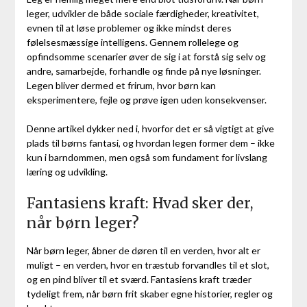
leger, udvikler de både sociale færdigheder, kreativitet,
evnen til at løse problemer og ikke mindst deres
følelsesmæssige intelligens. Gennem rollelege og
opfindsomme scenarier øver de sig i at forstå sig selv og
andre, samarbejde, forhandle og finde på nye løsninger.
Legen bliver dermed et frirum, hvor børn kan
eksperimentere, fejle og prøve igen uden konsekvenser.
Denne artikel dykker ned i, hvorfor det er så vigtigt at give
plads til børns fantasi, og hvordan legen former dem – ikke
kun i barndommen, men også som fundament for livslang
læring og udvikling.
Fantasiens kraft: Hvad sker der,
når børn leger?
Når børn leger, åbner de døren til en verden, hvor alt er
muligt – en verden, hvor en træstub forvandles til et slot,
og en pind bliver til et sværd. Fantasiens kraft træder
tydeligt frem, når børn frit skaber egne historier, regler og