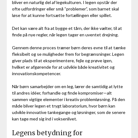
bliver en naturlig del af legekulturen. I legen opstår der
ofte udfordringer eller små “problemer”, som barnet skal
løse for at kunne fortsætte fortællingen eller spillet.
Det kan være alt fra at bygge et tårn, der ikke vælter, til at
finde på nye regler, når legen tager en uventet drejning.
Gennem denne proces træner børn deres evne til at tænke
fleksibelt og se muligheder frem for begrænsninger. Legen
giver plads til at eksperimentere, fejle og prøve igen,
hvilket er afgørende for at udvikle både kreativitet og
innovationskompetencer.
Når børn samarbejder om en leg, lærer de samtidig at lytte
til andres idéer, forhandle og finde kompromiser—alt
sammen vigtige elementer i kreativ problemløsning. På den
måde bliver legen et trygt laboratorium, hvor børn kan
udvikle innovative tankegange og løsninger, som de senere
kan tage med sig ind i voksenlivet.
Legens betydning for